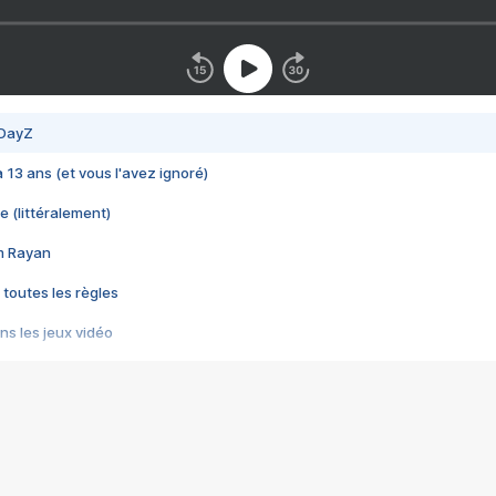
 DayZ
 a 13 ans (et vous l'avez ignoré)
e (littéralement)
im Rayan
 toutes les règles
s les jeux vidéo
us choquant de Rockstar ? - Le scandale BULLY
e plus moche de Steam
du RÊVE tourne au CAUCHEMAR
pendant 8 heures