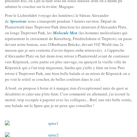
plusieurs fois, on a pu la faire sous un soleil radieux dont on a même pu
admirer le coucher sur la rivière. Magique.
Pour le Lichterfahrt (voyage des lumières), le bâteau Alexander
de
Spreetour
nous a transporté pendant 3 heures environ. Départ de
Planterwald dans Treptower Park direction les alentours d'Alexander Platz,
on longe Treptower Park, les
Molecule Men
(les hommes moléculaires qui
représentent le croisement de Kreuzberg, Friedrichshain et Treptow), on passe
devant notre bureau, sous l'Oberbaum Brücke, devant l'O2 World (ma 2e
maison que je suis contente d'avoir depuis enfin retrouvée), à l'approche
d'Alexander Platz on fait demi-tour, retour à Planterwald avant de continuer
vers Köpenick, cette partie est plus sauvage, on aperçoit la vieille ville de
Köpenick qui a l'air trop mignonne, faudra que j'aille y faire un tour. Puis
retour à Treptower Park, une bien belle balade et au retour de Köpenick on a
pu voir le soleil se coucher, de belles couleurs dans le ciel.
À bord, on propose à boire et à manger, rien d'exceptionnel mais de quoi se
désaltérer et caler une p'tite faim. C'est commenté en allemand, j'ai écouté la
moitié, trop occupée à papoter avec les collègues... Bref, une très belle soirée,
une balade sur la Spree que je ne peux que conseiller !