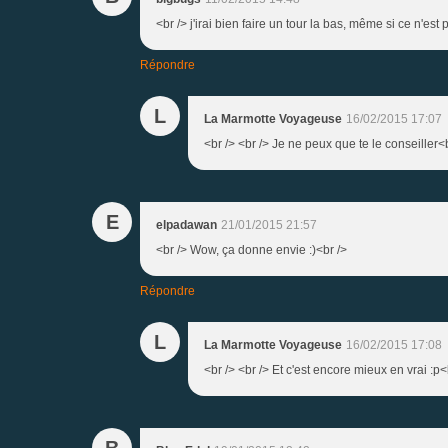
<br /> j'irai bien faire un tour la bas, même si ce n'est 
Répondre
L
La Marmotte Voyageuse
16/02/2015 17:07
<br /> <br /> Je ne peux que te le conseiller<b
E
elpadawan
21/01/2015 21:57
<br /> Wow, ça donne envie :)<br />
Répondre
L
La Marmotte Voyageuse
16/02/2015 17:08
<br /> <br /> Et c'est encore mieux en vrai :p<b
B