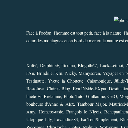
Face à l'océan, l'homme est tout petit, face à la nature, 
cœur des montagnes et en bord de mer où la nature est en
Xoliv'
,
DelphineF
,
Tuxana
,
Blogoth67
,
Luckasetmoi
,
A
l'Air
,
Brindille
,
Krn
,
Nicky
,
Mamysoren
,
Voyager en p
Testinaute
,
Yvette la Chouette
,
Calamonique
,
Jülide
Bestofava
,
Claire's Blog
,
Eva INside-EXpat
,
Destinatio
huète En Bretannie
,
Photo Tuto
,
Guillaume
,
CetO
,
Morg
bonheurs d'Anne & Alex
,
Tambour Major
,
Maurice
Amy
,
Homeos-tasie
,
François le Niçois
,
Renepaulhen
Utopique-Lily
,
Lavandine83
,
Isa ToutSimplement
,
Blu
Woocares
,
Christophe
,
Galéa
,
Mahlyn
,
Wolverine
,
Este