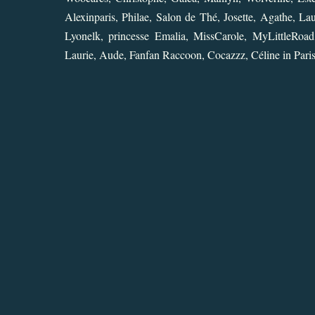
Alexinparis
,
Philae
,
Salon de Thé
,
Josette
,
Agathe
,
Lau
Lyonelk
,
princesse Emalia
,
MissCarole
,
MyLittleRoad
Laurie
,
Aude
,
Fanfan Raccoon
,
Cocazzz
,
Céline in Pari