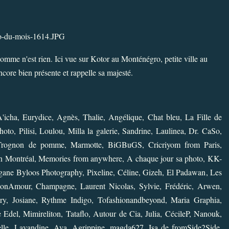
l'homme n'est rien. Ici vue sur Kotor au Monténégro, petite ville au
core bien présente et rappelle sa majesté.
'icha
,
Eurydice
,
Agnès
,
Thalie
,
Angélique
,
Chat bleu
,
La Fille de
hoto
,
Pilisi
,
Loulou
,
Milla la galerie
,
Sandrine
,
Laulinea
,
Dr. CaSo
,
-Trognon de pomme
,
Marmotte
,
BiGBuGS
,
Cricriyom from Paris
,
n Montréal
,
Memories from anywhere
,
A chaque jour sa photo
,
KK-
ane Byloos Photography
,
Pixeline
,
Céline
,
Gizeh
,
El Padawan
,
Les
MonAmour
,
Champagne
,
Laurent Nicolas
,
Sylvie
,
Frédéric
,
Arwen
,
ry
,
Josiane
,
Rythme Indigo
,
Tofashionandbeyond
,
Maria Graphia
,
e Edel
,
Mimireliton
,
Tataflo
,
Autour de Cia
,
Julia
,
CécileP
,
Nanouk
,
lle
,
Lavandine
,
Ava
,
Agrippine
,
magda627
,
Isa de fromSide2Side
,