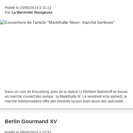
Publié le 24/06/2014 à 11:12
Par
La Marmotte Voyageuse
Dans un coin de Kreuzberg, près de la station U Görlitzer Bahnhoff se trouve
un marché couvert très sympa : la Markthalle IX. Le vendredi et le samedi, le
marché hebdomadaire offre des produits locaux mais aussi des spécialités
venues d'Europe. Y'a un...
Berlin Gourmand XV
Publié le 09/06/2014 à 10:51