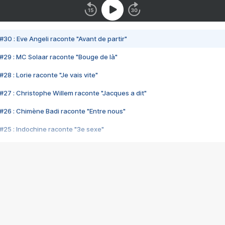
#30 : Eve Angeli raconte "Avant de partir"
#29 : MC Solaar raconte "Bouge de là"
28 : Lorie raconte "Je vais vite"
#27 : Christophe Willem raconte "Jacques a dit"
#26 : Chimène Badi raconte "Entre nous"
#25 : Indochine raconte "3e sexe"
#24 : Zaho raconte "C'est chelou"
#23 : Patrick Bruel raconte "Au café des délices"
#22 : Kyo raconte "Le chemin"
#21 : Nolwenn Leroy raconte "Cassé"
#20 : Patrick Hernandez raconte "Born to be alive"